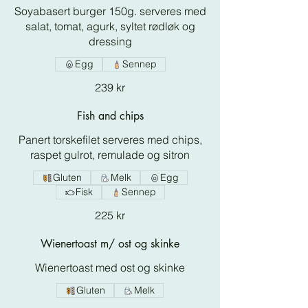
Soyabasert burger 150g. serveres med
salat, tomat, agurk, syltet rødløk og
dressing
Egg
Sennep
239 kr
Fish and chips
Panert torskefilet serveres med chips,
Gluten
Melk
Egg
Fisk
Sennep
225 kr
Wienertoast m/ ost og skinke
Wienertoast med ost og skinke
Gluten
Melk