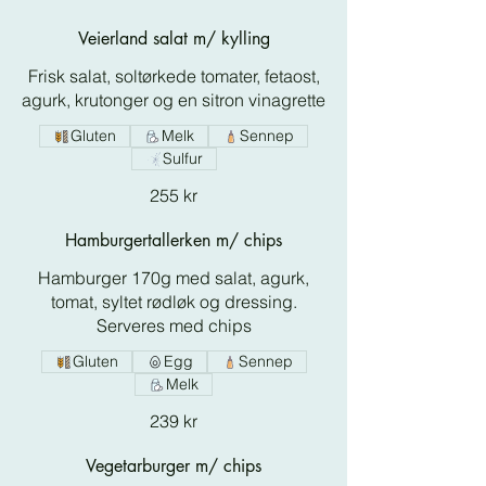
Veierland salat m/ kylling
Frisk salat, soltørkede tomater, fetaost,
agurk, krutonger og en sitron vinagrette
Gluten
Melk
Sennep
Sulfur
255 kr
Hamburgertallerken m/ chips
Hamburger 170g med salat, agurk,
tomat, syltet rødløk og dressing.
Serveres med chips
Gluten
Egg
Sennep
Melk
239 kr
Vegetarburger m/ chips