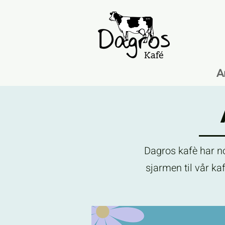
A
Dagros kafè har no
sjarmen til vår k