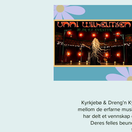
Kyrkjebø & Dreng’n K
mellom de erfarne musi
har delt et vennskap 
Deres felles beund