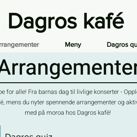
Dagros kafé
rrangementer
Meny
Dagros qu
Arrangemente
e for alle! Fra barnas dag til livlige konserter - O
afé, mens du nyter spennende arrangementer og aktiv
med på moroa hos Dagros kafè!
Dagros quiz