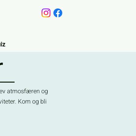
iz
r
pplev atmosfæren og
iteter. Kom og bli