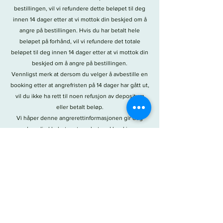
bestillingen, vil vi refundere dette beløpet til deg
innen 14 dager etter at vi mottok din beskjed om å
angre på bestillingen. Hvis du har betalt hele
beløpet på forhånd, vil vi refundere det totale
beløpet til deg innen 14 dager etter at vi mottok din
beskjed om å angre på bestillingen.
Vennligst merk at dersom du velger å avbestille en
booking etter at angrefristen på 14 dager har gått ut,
vil du ikke ha rett til noen refusjon av depositum
eller betalt beløp.
Vi håper denne angrerettinformasjonen gir deg
nødvendig klarhet og trygghet ved booking av
eventer og skreddersydde arrangementer hos
Dagros Kafè. Kontakt oss gjerne hvis du har
spørsmål eller ønsker ytterligere informasjon.
Personvern
Angrerett