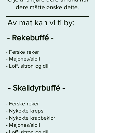
dere måtte ønske dette.
Av mat kan vi tilb
y:
- Rekeb
u
f
fé
-
Ferske reker
-
- Majones/aioli
- Loff, sitron og dill
- Skalldyrbuffé -
- Ferske reker
- Nykokte kreps
- Nykokte krabbeklør
- Majones/aioli
- Loff, sitron og dill