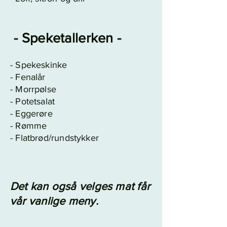
- Speketal
l
erken -
- Spekeskinke
- Fenalår
- Morrpølse
- P
otetsalat
- Eggerøre
- Rømme
- Flatbrød/rundstykker
Det kan også velges mat får
vår vanlige meny.